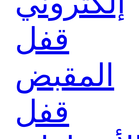
إلكتروني
قفل
المقبض
قفل