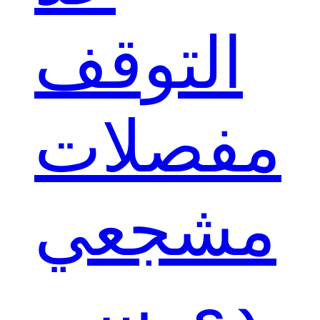
التوقف
مفصلات
مشجعي
دي سي