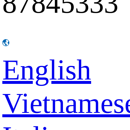
87845333
English
Vietnames