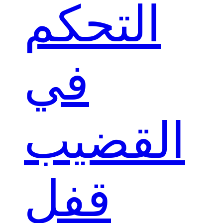
التحكم
في
القضيب
قفل