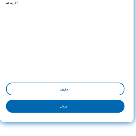
الارتباط.
رفض
قبول